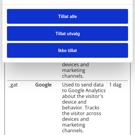
the visitor across
devices and
marketing
Tillat alle
channels.
_ga_#
Google
Used to send data
2 år
Tillat utvalg
to Google Analytics
about the visitor's
device and
Ikke tillat
behavior. Tracks
the visitor across
devices and
marketing
channels.
_gat
Google
Used to send data
1 dag
to Google Analytics
about the visitor's
device and
behavior. Tracks
the visitor across
devices and
marketing
channels.