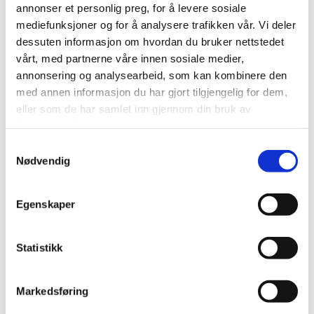
annonser et personlig preg, for å levere sosiale
on the use of their
website.
mediefunksjoner og for å analysere trafikken vår. Vi deler
dessuten informasjon om hvordan du bruker nettstedet
CookieCon
Cookiebot
Stores the user's
1 år
sent
cookie consent
vårt, med partnerne våre innen sosiale medier,
state for the
annonsering og analysearbeid, som kan kombinere den
current domain
med annen informasjon du har gjort tilgjengelig for dem,
eller som de har samlet inn gjennom din bruk av
tjenestene deres.
Markedsføring (8)
Markedsførings-cookies brukes til å spore
Samtykkevalg
besøkende på nettsteder. Hensikten er å vise
Nødvendig
annonser som er relevante og engasjerende for den
enkelte bruker og dermed mer verdifull for utgivere
og tredjeparts annonsører.
Egenskaper
Maksimal
Navn
Leverandør
Hensikt
lagringsva
Statistikk
_ga [x3]
Google
Used to send data
2 år
to Google Analytics
about the visitor's
Markedsføring
device and
behavior. Tracks