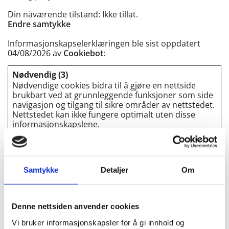
Din nåværende tilstand: Ikke tillat.
Endre samtykke
Informasjonskapselerklæringen ble sist oppdatert
04/08/2026 av
Cookiebot
:
Nødvendig (3)
Nødvendige cookies bidra til å gjøre en nettside
brukbart ved at grunnleggende funksjoner som side
navigasjon og tilgang til sikre områder av nettstedet.
Nettstedet kan ikke fungere optimalt uten disse
informasjonskapslene.
Maksimal
Navn
Leverandør
Hensikt
lagringsva
__cf_bm
hcaptcha.
This cookie is used
1 dag
Samtykke
Detaljer
Om
[x2]
com
to distinguish
site-
between humans
assets.cdn
and bots. This is
mns.com
beneficial for the
Denne nettsiden anvender cookies
website, in order to
Vi bruker informasjonskapsler for å gi innhold og
make valid reports